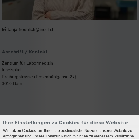
tanja.froehlich@insel.ch
Anschrift / Kontakt
Zentrum für Labormedizin
Inselspital
Freiburgstrasse (Rosenbühlgasse 27)
3010 Bern
Ihre Einstellungen zu Cookies für diese Website
Wir nutzen Cookies, um Ihnen die bestmögliche Nutzung unserer Website zu
ermöglichen und unsere Kommunikation mit Ihnen zu verbessern. Zusätzliche
Kontakt