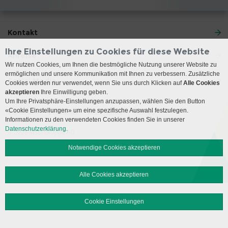
Kontakt
Ihre Einstellungen zu Cookies für diese Website
Anreise
Wir nutzen Cookies, um Ihnen die bestmögliche Nutzung unserer Website zu
ermöglichen und unsere Kommunikation mit Ihnen zu verbessern. Zusätzliche
Social Media
Cookies werden nur verwendet, wenn Sie uns durch Klicken auf
Alle Cookies
akzeptieren
Ihre Einwilligung geben.
Um Ihre Privatsphäre-Einstellungen anzupassen, wählen Sie den Button
«Cookie Einstellungen» um eine spezifische Auswahl festzulegen.
Impressum
Disclaimer
Datenschutz
Sitemap
Informationen zu den verwendeten Cookies finden Sie in unserer
Datenschutzerklärung.
© 2026 Insel Gruppe AG
Notwendige Cookies akzeptieren
Alle Cookies akzeptieren
Cookie Einstellungen