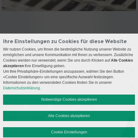
Ihre Einstellungen zu Cookies für diese Website
Wir nutzen Cookies, um Ihnen die bestmögliche Nutzung unserer Website zu
ermöglichen und unsere Kommunikation mit Ihnen zu verbessern. Zusätzliche
Kontakt
Cookies werden nur verwendet, wenn Sie uns durch Klicken auf
Alle Cookies
akzeptieren
Ihre Einwilligung geben.
Anreise
Um Ihre Privatsphäre-Einstellungen anzupassen, wählen Sie den Button
«Cookie Einstellungen» um eine spezifische Auswahl festzulegen.
Informationen zu den verwendeten Cookies finden Sie in unserer
Social Media
Datenschutzerklärung.
Notwendige Cookies akzeptieren
Impressum
Disclaimer
Datenschutz
Sitemap
Alle Cookies akzeptieren
© 2026 Insel Gruppe AG
Cookie Einstellungen