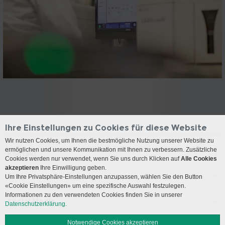
Ihre Einstellungen zu Cookies für diese Website
Wir nutzen Cookies, um Ihnen die bestmögliche Nutzung unserer Website zu
ermöglichen und unsere Kommunikation mit Ihnen zu verbessern. Zusätzliche
Kontakt
Cookies werden nur verwendet, wenn Sie uns durch Klicken auf
Alle Cookies
akzeptieren
Ihre Einwilligung geben.
Anreise
Um Ihre Privatsphäre-Einstellungen anzupassen, wählen Sie den Button
«Cookie Einstellungen» um eine spezifische Auswahl festzulegen.
Informationen zu den verwendeten Cookies finden Sie in unserer
Social Media
Datenschutzerklärung.
Notwendige Cookies akzeptieren