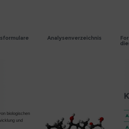
sformulare
Analysenverzeichnis
Fo
die
K
 von biologischen
A
wicklung und
A