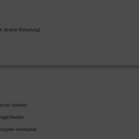
: direkte Belastung)
licher Verkehr
glichkeiten
ionsplan Inselspital