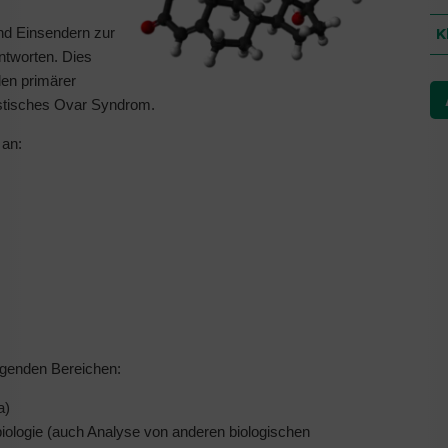
nd Einsendern zur
K
tworten. Dies
len primärer
stisches Ovar Syndrom.
 an:
olgenden Bereichen:
a)
biologie (auch Analyse von anderen biologischen