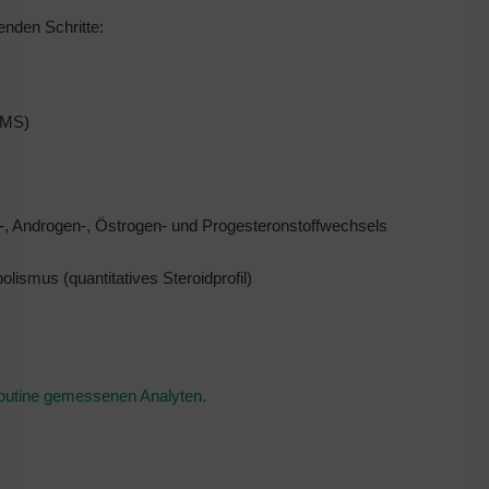
enden Schritte:
-MS)
id-, Androgen-, Östrogen- und Progesteronstoffwechsels
ismus (quantitatives Steroidprofil)
r Routine gemessenen Analyten.