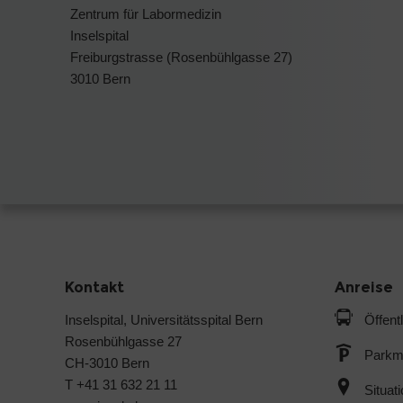
Zentrum für Labormedizin
Inselspital
Freiburgstrasse (Rosenbühlgasse 27)
3010 Bern
Kontakt
Anreise
Inselspital, Universitätsspital Bern
Öffent
Rosenbühlgasse 27
Parkmö
CH-3010 Bern
T +41 31 632 21 11
Situat