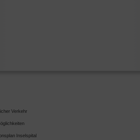
licher Verkehr
glichkeiten
ionsplan Inselspital