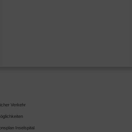
licher Verkehr
glichkeiten
ionsplan Inselspital