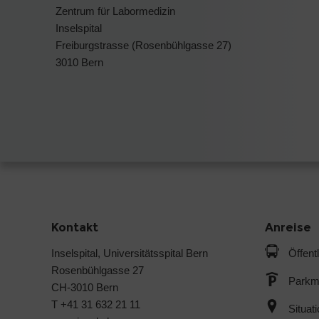
Zentrum für Labormedizin
Inselspital
Freiburgstrasse (Rosenbühlgasse 27)
3010 Bern
Kontakt
Anreise
Inselspital, Universitätsspital Bern
Öffent
Rosenbühlgasse 27
Parkmö
CH-3010 Bern
T +41 31 632 21 11
Situat