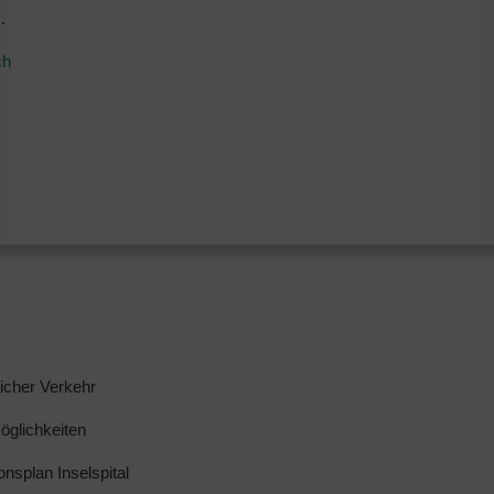
.
ch
licher Verkehr
glichkeiten
ionsplan Inselspital