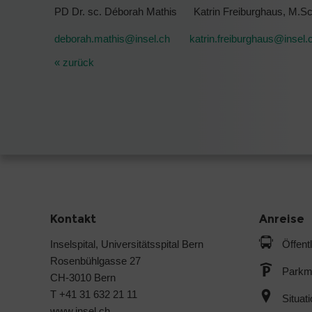
PD Dr. sc. Déborah Mathis Katrin Freiburghaus, M.Sc
deborah.mathis@
insel.ch
katrin.freiburghaus@
insel.
« zurück
Kontakt
Anreise
Inselspital, Universitätsspital Bern
Öffent
Rosenbühlgasse 27
Parkmö
CH-3010 Bern
T +41 31 632 21 11
Situat
www.insel.ch