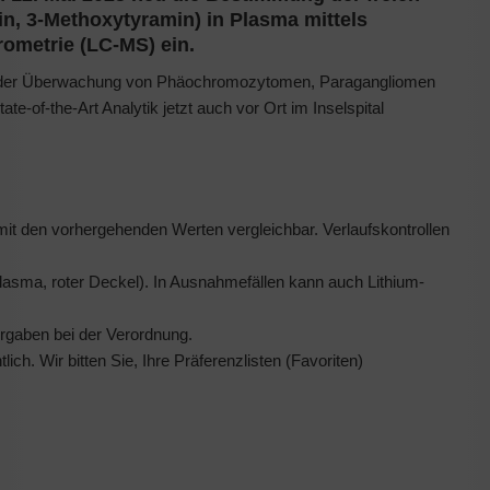
n, 3-Methoxytyramin) in Plasma mittels
ometrie (LC-MS) ein.
ch der Überwachung von Phäochromozytomen, Paragangliomen
e-of-the-Art Analytik jetzt auch vor Ort im Inselspital
it den vorhergehenden Werten vergleichbar. Verlaufskontrollen
asma, roter Deckel). In Ausnahmefällen kann auch Lithium-
orgaben bei der Verordnung.
ich. Wir bitten Sie, Ihre Präferenzlisten (Favoriten)