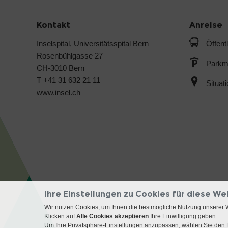
Kontakt
Anreise
Inselspital, Universitätsspital Bern
Öffent
Rosenbühlgasse 27
Parkmö
CH-3010 Bern
T +41 31 632 21 11
Situat
www.insel.ch
Ihre Einstellungen zu Cookies für diese We
Wir nutzen Cookies, um Ihnen die bestmögliche Nutzung unserer 
Klicken auf
Alle Cookies akzeptieren
Ihre Einwilligung geben.
Um Ihre Privatsphäre-Einstellungen anzupassen, wählen Sie den B