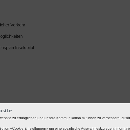
licher Verkehr
glichkeiten
ionsplan Inselspital
bsite
Website zu ermöglichen und unsere Kommunikation mit Ihnen zu verbessern. Zusä
utton «Cookie Einstellungen» um eine spezifische Auswahl festzulegen. Informat